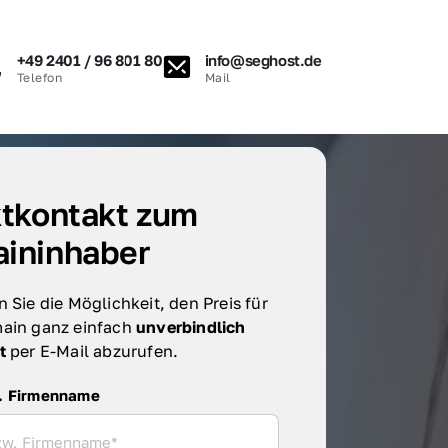
+49 2401 / 96 801 80
info@seghost.de
Telefon
Mail
tkontakt zum 
ininhaber
 Sie die Möglichkeit, den Preis für 
ain ganz einfach 
unverbindlich 
t 
per E-Mail abzurufen.
irmenname
. Firmenname