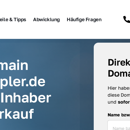
eile & Tipps
Abwicklung
Häufige Fragen
main 
Direk
Doma
pler.de 
Hier haben
Inhaber 
diese Dom
und 
sofor
rkauf
Name bzw. F
Name bzw