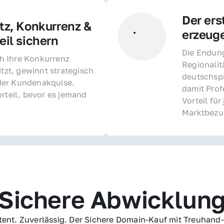
Der ers
z, Konkurrenz & 
erzeug
il sichern 
Die Endung 
 Ihre Konkurrenz 
Regionalit
itzt, gewinnt strategisch 
deutschspr
er Kundenakquise. 
damit Profe
rteil, bevor es jemand 
Vorteil fü
Marktbezu
Sichere Abwicklun
ent. Zuverlässig. Der Sichere Domain-Kauf mit Treuhand-