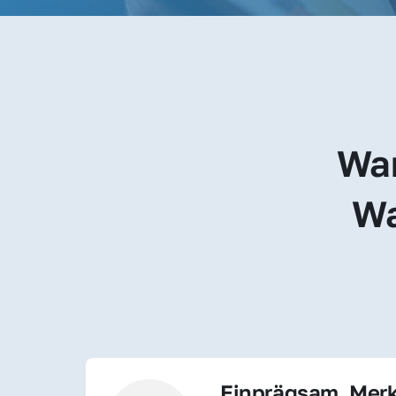
War
Wa
Einprägsam, Merk