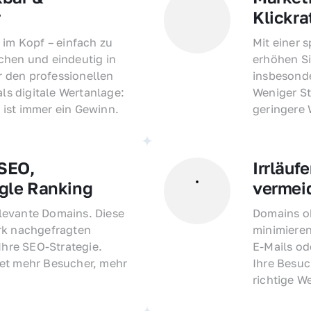
r
Klickra
 im Kopf – einfach zu 
Mit einer 
hen und eindeutig in 
erhöhen Si
den professionellen 
insbesonde
als digitale Wertanlage: 
Weniger St
ist immer ein Gewinn.
geringere
EO, 
Irrläufe
gle Ranking
vermei
evante Domains. Diese 
Domains oh
rk nachgefragten 
minimieren
Ihre SEO-Strategie. 
E-Mails o
et mehr Besucher, mehr 
Ihre Besuc
richtige W