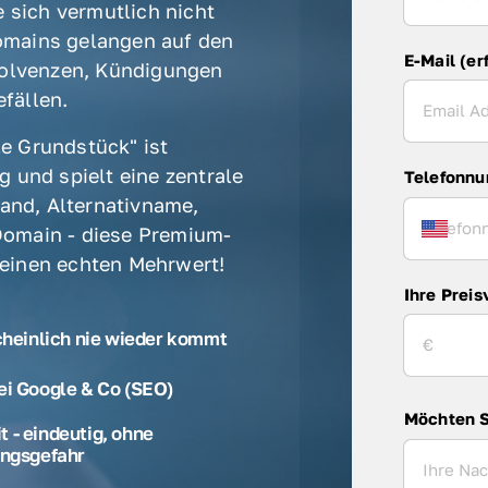
 sich vermutlich nicht 
mains gelangen auf den 
E-Mail (er
olvenzen, Kündigungen 
fällen. 
e Grundstück" ist 
 und spielt eine zentrale 
Telefonn
rand, Alternativname, 
omain - diese Premium-
 einen echten Mehrwert! 
Ihre Preis
cheinlich nie wieder kommt
ei Google & Co (SEO)
Möchten S
 - eindeutig, ohne
ngsgefahr