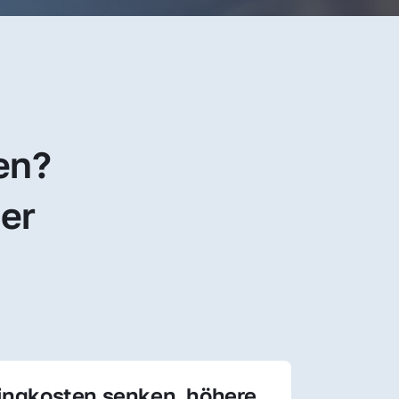
en? 
er 
ingkosten senken, höhere 